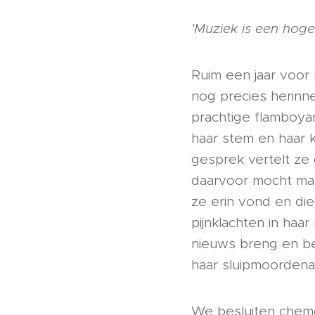
'Muziek is een hoge
Ruim een jaar voor
nog precies herinne
prachtige flamboyan
haar stem en haar 
gesprek vertelt ze 
daarvoor mocht make
ze erin vond en di
pijnklachten in haa
nieuws breng en be
haar sluipmoordenaa
We besluiten chemot