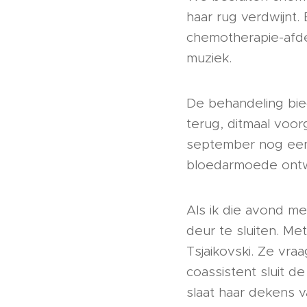
haar rug verdwijnt. 
chemotherapie-afde
muziek.
De behandeling biedt
terug, ditmaal voo
september nog eenm
bloedarmoede ontwik
Als ik die avond m
deur te sluiten. M
Tsjaikovski. Ze vra
coassistent sluit d
slaat haar dekens v