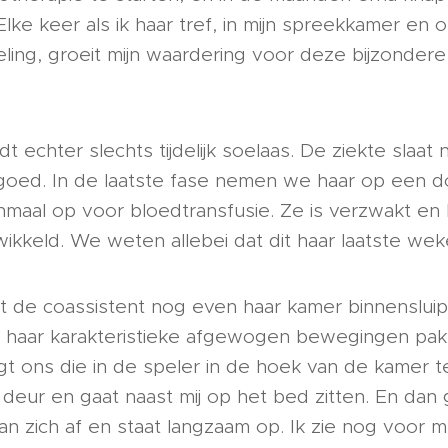
Elke keer als ik haar tref, in mijn spreekkamer en 
ling, groeit mijn waardering voor deze bijzonder
 echter slechts tijdelijk soelaas. De ziekte slaat n
rgoed. In de laatste fase nemen we haar op een d
aal op voor bloedtransfusie. Ze is verzwakt en 
keld. We weten allebei dat dit haar laatste weke
et de coassistent nog even haar kamer binnenslui
et haar karakteristieke afgewogen bewegingen pak
agt ons die in de speler in de hoek van de kamer 
e deur en gaat naast mij op het bed zitten. En dan
an zich af en staat langzaam op. Ik zie nog voor 