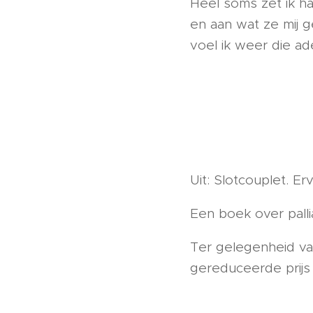
Heel soms zet ik h
en aan wat ze mij 
voel ik weer die ad
Uit: Slotcouplet. E
Een boek over palli
Ter gelegenheid va
gereduceerde prijs 