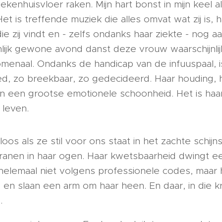
kenhuisvloer raken. Mijn hart bonst in mijn keel a
et is treffende muziek die alles omvat wat zij is, 
ie zij vindt en - zelfs ondanks haar ziekte - nog 
lijk gewone avond danst deze vrouw waarschijnlij
nomenaal. Ondanks de handicap van de infuuspaal, 
med, zo breekbaar, zo gedecideerd. Haar houding, 
n een grootse emotionele schoonheid. Het is haar 
leven.
oos als ze stil voor ons staat in het zachte schijn
ranen in haar ogen. Haar kwetsbaarheid dwingt een
helemaal niet volgens professionele codes, maar h
en slaan een arm om haar heen. En daar, in die k
.