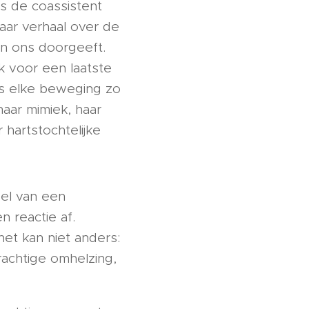
ls de coassistent
haar verhaal over de
aan ons doorgeeft.
k voor een laatste
is elke beweging zo
haar mimiek, haar
hartstochtelijke
sel van een
 reactie af.
et kan niet anders:
rachtige omhelzing,