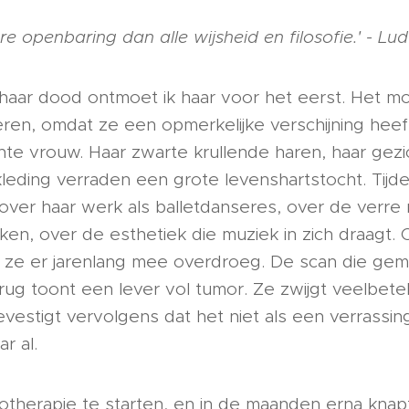
re openbaring dan alle wijsheid en filosofie.' - 
 haar dood ontmoet ik haar voor het eerst. Het m
ren, omdat ze een opmerkelijke verschijning heeft
te vrouw. Haar zwarte krullende haren, haar gezich
kleding verraden een grote levenshartstocht. Tijd
over haar werk als balletdanseres, over de verre 
n, over de esthetiek die muziek in zich draagt. O
e ze er jarenlang mee overdroeg. De scan die ge
r rug toont een lever vol tumor. Ze zwijgt veelbete
vestigt vervolgens dat het niet als een verrassi
r al.
herapie te starten, en in de maanden erna knapt 