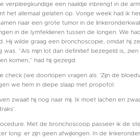
de verpleegkundige een naaldje inbrengt in de arm 
t het allemaal gelaten op. Vorige week had ik hem
amen naar een grote tumor in de linkeronderkwa
iingen in de lymfeklieren tussen de longen. We h
. Hij wilde graag een bronchoscopie, omdat hij z
 was. "Als mijn lot dan definitief bezegeld is, zie
en komen," had hij gezegd.
e check (we doorlopen vragen als: 'Zijn de bloe
engen we hem in diepe slaap met propofol.
ven zwaait hij nog naar mij. Ik moet lachen en zwaa
traks'.
ocedure. Met de bronchoscoop passeer ik de s
er long: er zijn geen afwijkingen. In de linkeronde