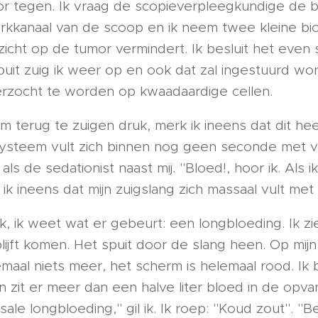
r tegen. Ik vraag de scopieverpleegkundige de bi
rkkanaal van de scoop en ik neem twee kleine bio
zicht op de tumor vermindert. Ik besluit het even
spuit zuig ik weer op en ook dat zal ingestuurd w
rzocht te worden op kwaadaardige cellen.
m terug te zuigen druk, merk ik ineens dat dit heel
systeem vult zich binnen nog geen seconde met 
t als de sedationist naast mij. "Bloed!, hoor ik. Als
 ik ineens dat mijn zuigslang zich massaal vult met
ijk, ik weet wat er gebeurt: een longbloeding. Ik zi
lijft komen. Het spuit door de slang heen. Op mi
emaal niets meer, het scherm is helemaal rood. Ik b
zit er meer dan een halve liter bloed in de opva
ale longbloeding," gil ik. Ik roep: "Koud zout". "Bel