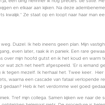
 ja, een ding herinner ik nog precies: de stilte. Het
wijgen en elkaar aan kijken. Na deze adembenemen
iets kwalijk." Ze staat op en loopt naar haar man e
weg. Duizel. Ik heb ineens geen plan. Mijn vastighe
ang, even later, raak ik in paniek. Een rare gewaa
s over mijn hoofd gutst en ik het koud en warm teg
or wat zich net heeft afgespeeld. 'Er is iemand g
 ik tegen mezelf. Ik herhaal het. Twee keer. Hier 
iets, waarna een cascade van fataal verlopende re
ed gedaan? Heb ik het verdomme wel goed geda
liniek. Tref mijn collega. Samen kijken we naar de 
 ontdekken helemaal niets. De procedure is hele