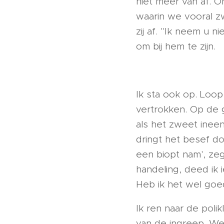
niet meer van af. Oh
waarin we vooral z
zij af. "Ik neem u n
om bij hem te zijn.
Ik sta ook op. Loop 
vertrokken. Op de g
als het zweet ineen
dringt het besef do
een biopt nam', zeg
handeling, deed ik 
Heb ik het wel go
Ik ren naar de polik
van de ingreep. We