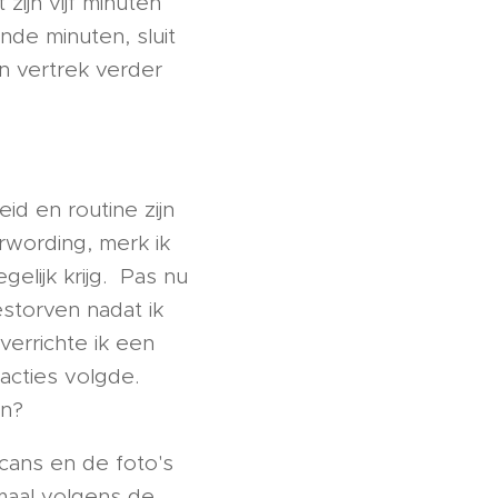
 zijn vijf minuten
de minuten, sluit
en vertrek verder
id en routine zijn
rwording, merk ik
elijk krijg. Pas nu
estorven nadat ik
verrichte ik een
acties volgde.
an?
scans en de foto's
maal volgens de