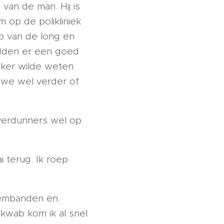
van de man. Hij is
 op de polikliniek
b van de long en
adden er een goed
eker wilde weten
n we wel verder of
dverdunners wel op
i terug. Ik roep
tembanden en
rkwab kom ik al snel