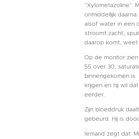
"Xylometazoline". M
onmiddellijk daarna 
alsof water in een
stroomt zacht, spuit
daarop komt, weet ik 
Op de monitor zien 
55 over 30, satura
binnengekomen is. "
krijgen en hij wil d
eerder.
Zijn bloeddruk daal
gebeurd. Hij is doo
Iemand zegt dat. Mi