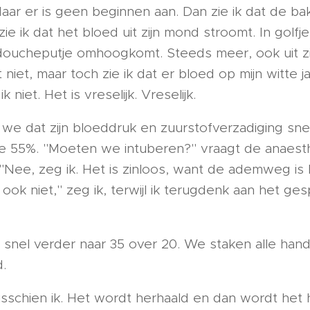
aar er is geen beginnen aan. Dan zie ik dat de bak
zie ik dat het bloed uit zijn mond stroomt. In golfj
 doucheputje omhoogkomt. Steeds meer, ook uit zi
 niet, maar toch zie ik dat er bloed op mijn witte j
niet. Het is vreselijk. Vreselijk.
we dat zijn bloeddruk en zuurstofverzadiging sne
tie 55%. "Moeten we intuberen?" vraagt de anaesth
Nee, zeg ik. Het is zinloos, want de ademweg is he
at ook niet," zeg ik, terwijl ik terugdenk aan het 
t snel verder naar 35 over 20. We staken alle hand
d.
sschien ik. Het wordt herhaald en dan wordt het h