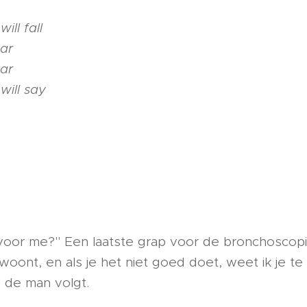
ill fall
tar
tar
will say
voor me?" Een laatste grap voor de bronchoscopie
oont, en als je het niet goed doet, weet ik je te
n de man volgt.