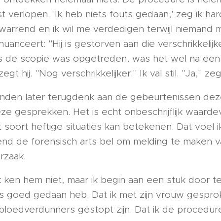
 verlopen. 'Ik heb niets fouts gedaan,' zeg ik hard
warrend en ik wil me verdedigen terwijl niemand m
nuanceert: "Hij is gestorven aan die verschrikkelijk
ns de scopie was opgetreden, was het wel na een 
gt hij. "Nog verschrikkelijker." Ik val stil. "Ja," zeg 
anden later terugdenk aan de gebeurtenissen dez
ze gesprekken. Het is echt onbeschrijflijk waardev
t soort heftige situaties kan betekenen. Dat voel 
htend de forensisch arts bel om melding te maken v
rzaak.
 ik ken hem niet, maar ik begin aan een stuk door t
lles goed gedaan heb. Dat ik met zijn vrouw gespr
bloedverdunners gestopt zijn. Dat ik de procedu