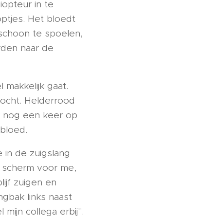
opteur in te
ptjes. Het bloedt
 schoon te spoelen,
orden naar de
 makkelijk gaat.
vocht. Helderrood
 ik nog een keer op
 bloed.
e in de zuigslang
jn scherm voor me,
lijf zuigen en
ngbak links naast
 mijn collega erbij".