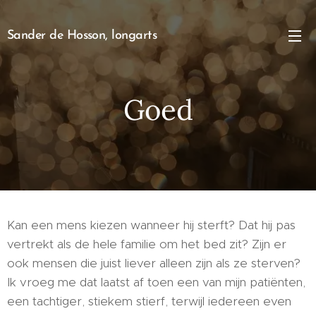
Sander de Hosson, longarts
Goed
Kan een mens kiezen wanneer hij sterft? Dat hij pas
vertrekt als de hele familie om het bed zit? Zijn er
ook mensen die juist liever alleen zijn als ze sterven?
Ik vroeg me dat laatst af toen een van mijn patiënten,
een tachtiger, stiekem stierf, terwijl iedereen even