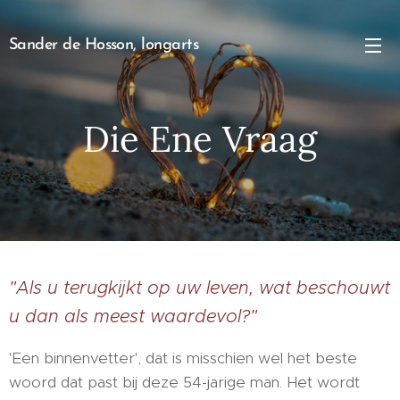
Sander de Hosson, longarts
Die Ene Vraag
"Als u terugkijkt op uw leven, wat beschouwt
u dan als meest waardevol?"
'Een binnenvetter', dat is misschien wel het beste
woord dat past bij deze 54-jarige man. Het wordt