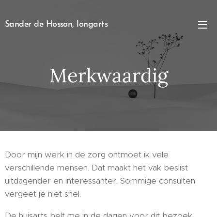
Sander de Hosson, longarts
Merkwaardig
Door mijn werk in de zorg ontmoet ik vele
verschillende mensen. Dat maakt het vak beslist
uitdagender en interessanter. Sommige consulten
vergeet je niet snel.
De huisarts belt me in de dagen voor dit bezoek