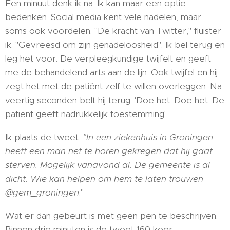
Een minuut denk ik na. Ik kan maar een optie
bedenken. Social media kent vele nadelen, maar
soms ook voordelen. "De kracht van Twitter," fluister
ik. "Gevreesd om zijn genadeloosheid". Ik bel terug en
leg het voor. De verpleegkundige twijfelt en geeft
me de behandelend arts aan de lijn. Ook twijfel en hij
zegt het met de patiënt zelf te willen overleggen. Na
veertig seconden belt hij terug: 'Doe het. Doe het. De
patient geeft nadrukkelijk toestemming'.
Ik plaats de tweet:
"In een ziekenhuis in Groningen
heeft een man net te horen gekregen dat hij gaat
sterven. Mogelijk vanavond al. De gemeente is al
dicht. Wie kan helpen om hem te laten trouwen
@gem_groningen
."
Wat er dan gebeurt is met geen pen te beschrijven.
Binnen drie minuten is de tweet 160 keer