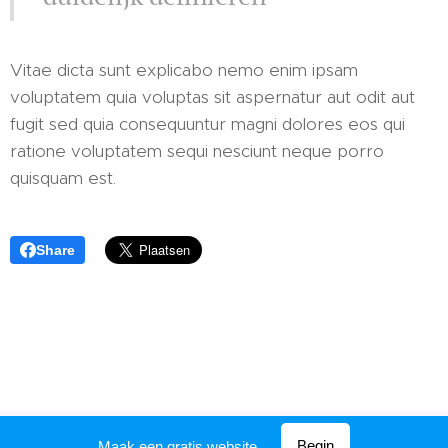
Vitae dicta sunt explicabo nemo enim ipsam
voluptatem quia voluptas sit aspernatur aut odit aut
fugit sed quia consequuntur magni dolores eos qui
ratione voluptatem sequi nesciunt neque porro
quisquam est.
Share
Mogelijk gemaakt door
Webnode
Begin
Maak een gratis website.